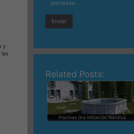
planteada.
s y
 las
Related Posts:
Piscinas Gre Imitación Nórdica