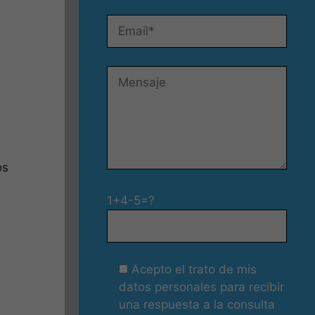
os
1+4-5=?
Acepto el trato de mis
datos personales para recibir
una respuesta a la consulta