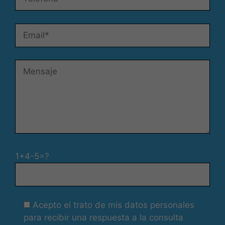
durante tu
visita. Si
rechaza estas
cookies,
algunas
funcionalidades
desaparecerán
de la web.
Marketing
Al compartir tus
intereses y
comportamiento
mientras visitas
1+4-5=?
nuestro sitio,
aumentas la
posibilidad de
ver contenido y
Acepto el trato de mis datos personales
ofertas
personalizados.
para recibir una respuesta a la consulta