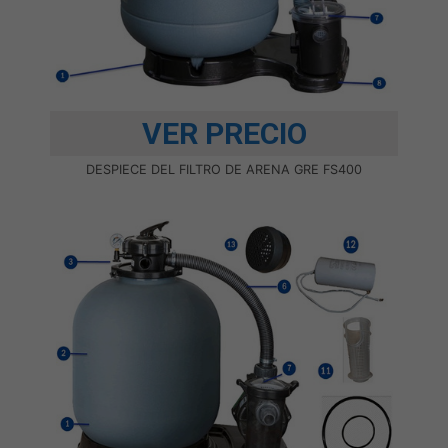
VER PRECIO
DESPIECE DEL FILTRO DE ARENA GRE FS400
Necesarias
Estas
cookies no
son
opcionales.
Son
necesarias