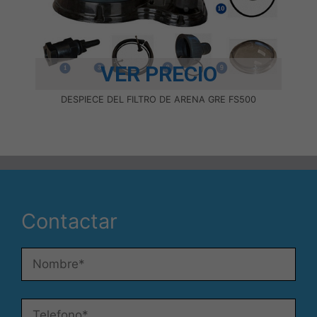
para que
funcione la
web.
VER PRECIO
Estadísticas
Para que
DESPIECE DEL FILTRO DE ARENA GRE FS500
podamos
mejorar la
funcionalidad
y estructura
de la web, en
base a cómo
se usa la
web.
Contactar
Experiencia
Para que
nuestra web
funcione lo
mejor posible