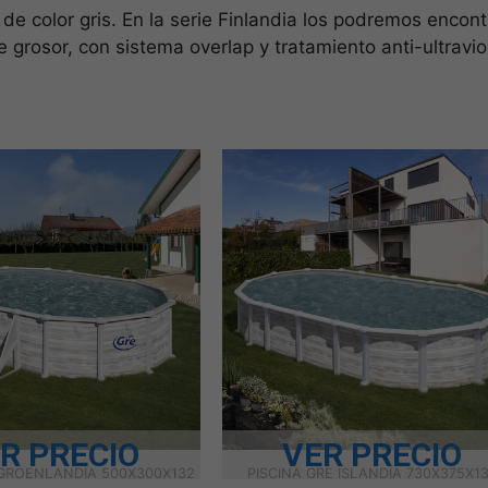
n de color gris. En la serie Finlandia los podremos encont
grosor, con sistema overlap y tratamiento anti-ultravio
R PRECIO
VER PRECIO
 GROENLANDIA 500X300X132
PISCINA GRE ISLANDIA 730X375X1