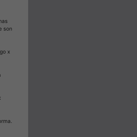
inas
e son
go x
a
x
orma.