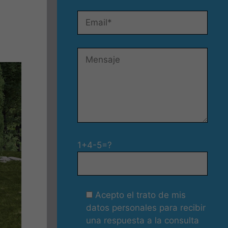
1+4-5=?
Acepto el trato de mis
datos personales para recibir
una respuesta a la consulta