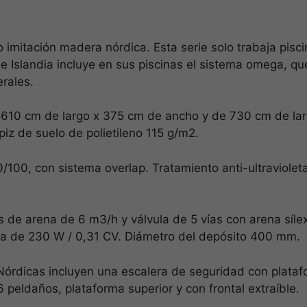
Estadísticas
imitación madera nórdica. Esta serie solo trabaja pisc
Para que
podamos
e Islandia incluye en sus piscinas el sistema omega, qu
mejorar la
erales.
funcionalidad
y estructura
 610 cm de largo x 375 cm de ancho y de 730 cm de lar
de la web, en
base a cómo
z de suelo de polietileno 115 g/m2.
se usa la
web.
40/100, con sistema overlap. Tratamiento anti-ultraviolet
Experiencia
Para que
es de arena de 6 m3/h y válvula de 5 vías con arena síle
nuestra web
ia de 230 W / 0,31 CV. Diámetro del depósito 400 mm.
funcione lo
mejor posible
Nórdicas incluyen una escalera de seguridad con plataf
durante tu
visita. Si
peldaños, plataforma superior y con frontal extraíble.
rechaza estas