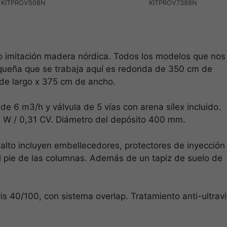
KITPROV508N
KITPROV7388N
 imitación madera nórdica. Todos los modelos que nos
equeña que se trabaja aquí es redonda de 350 cm de
de largo x 375 cm de ancho.
 de 6 m3/h y válvula de 5 vías con arena sílex incluido.
 W / 0,31 CV. Diámetro del depósito 400 mm.
Necesarias
Estas
lto incluyen embellecedores, protectores de inyección 
cookies no
son
el pie de las columnas. Además de un tapiz de suelo de
opcionales.
Son
necesarias
ris 40/100, con sistema overlap. Tratamiento anti-ultravi
para que
funcione la
web.