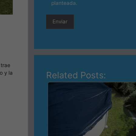
planteada.
 trae
Related Posts:
 y la